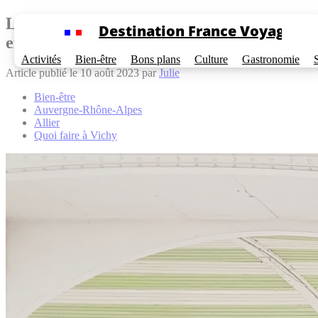
Cookies management panel
Les sources thermales de Vichy : une
Destination France Voyage
expérience de bien-être ancestral
Activités
Bien-être
Bons plans
Culture
Gastronomie
Article publié le 10 août 2023 par
Julie
Bien-être
Auvergne-Rhône-Alpes
Allier
Quoi faire à Vichy