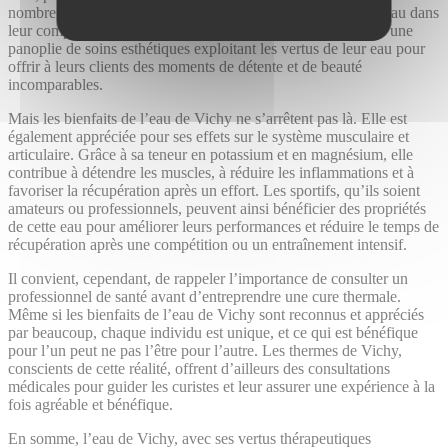
nombreux produits cosmétiques vantent les mérites de cette eau dans
leur composition. Les thermes de Vichy proposent d’ailleurs une
panoplie de soins esthétiques exploitant les vertus de leur eau pour
offrir à leurs clients des moments de détente et de beauté
incomparables.
Mais les bienfaits de l’eau de Vichy ne s’arrêtent pas là. Elle est
également appréciée pour ses effets sur le système musculaire et
articulaire. Grâce à sa teneur en potassium et en magnésium, elle
contribue à détendre les muscles, à réduire les inflammations et à
favoriser la récupération après un effort. Les sportifs, qu’ils soient
amateurs ou professionnels, peuvent ainsi bénéficier des propriétés
de cette eau pour améliorer leurs performances et réduire le temps de
récupération après une compétition ou un entraînement intensif.
Il convient, cependant, de rappeler l’importance de consulter un
professionnel de santé avant d’entreprendre une cure thermale.
Même si les bienfaits de l’eau de Vichy sont reconnus et appréciés
par beaucoup, chaque individu est unique, et ce qui est bénéfique
pour l’un peut ne pas l’être pour l’autre. Les thermes de Vichy,
conscients de cette réalité, offrent d’ailleurs des consultations
médicales pour guider les curistes et leur assurer une expérience à la
fois agréable et bénéfique.
En somme, l’eau de Vichy, avec ses vertus thérapeutiques