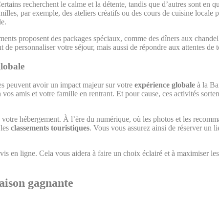
ains recherchent le calme et la détente, tandis que d’autres sont en quê
illes, par exemple, des ateliers créatifs ou des cours de cuisine locale p
le.
ments proposent des packages spéciaux, comme des dîners aux chandelle
t de personnaliser votre séjour, mais aussi de répondre aux attentes de
globale
sives peuvent avoir un impact majeur sur votre
expérience globale
à la Ba
os amis et votre famille en rentrant. Et pour cause, ces activités sort
n de votre hébergement. À l’ère du numérique, où les photos et les recomm
 les
classements touristiques
. Vous vous assurez ainsi de réserver un lie
 avis en ligne. Cela vous aidera à faire un choix éclairé et à maximiser 
aison gagnante