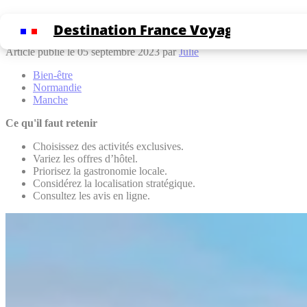
Cookies management panel
Expériences inoubliables en Baie du Mont S
Destination France Voyage
Article publié le 05 septembre 2023 par
Julie
Bien-être
Normandie
Manche
Ce qu'il faut retenir
Choisissez des activités exclusives.
Variez les offres d’hôtel.
Priorisez la gastronomie locale.
Considérez la localisation stratégique.
Consultez les avis en ligne.