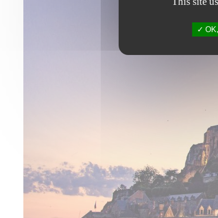
This site u
OK, 