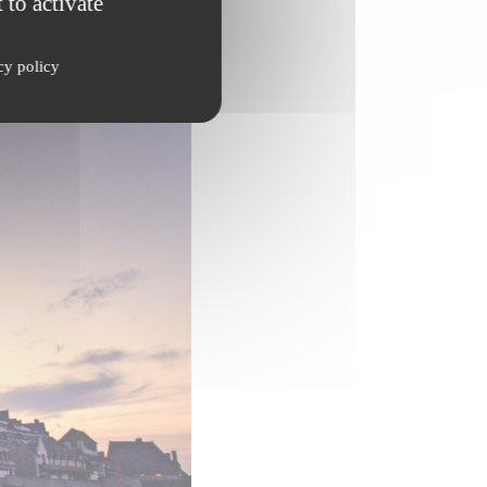
 to activate
cy policy