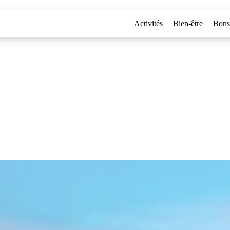
aint-Michel : Les hôtels qui offrent plus q
Activités
Bien-être
Bons