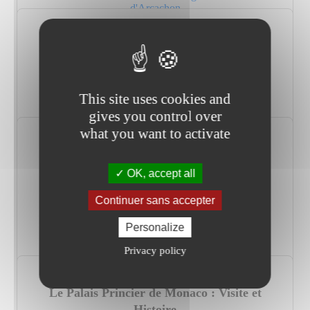
d'Arcachon
Cathédrale Saint-Pierre : Guide 2023
This site uses cookies and
gives you control over
Lire l'article Cathédrale Saint-Pierre : Guide 2023
what you want to activate
Vannes et son Musée de la Cohue : Un
incontournable
OK, accept all
Continuer sans accepter
Personalize
Lire l'article Vannes et son Musée de la Cohue : Un
Privacy policy
incontournable
Le Palais Princier de Monaco : Visite et
Histoire