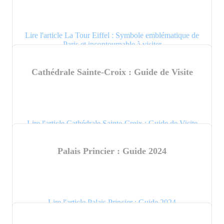
Lire l'article La Tour Eiffel : Symbole emblématique de
Paris et incontournable à visiter
Cathédrale Sainte-Croix : Guide de Visite
Lire l'article Cathédrale Sainte-Croix : Guide de Visite
Palais Princier : Guide 2024
Lire l'article Palais Princier : Guide 2024