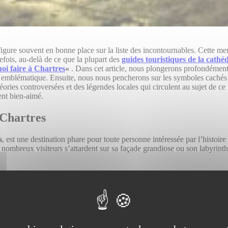
figure souvent en bonne place sur la liste des incontournables. Cette merv
efois, au-delà de ce que la plupart des
guides touristiques de la cathé
oi faire à Chartres
«
. Dans cet article, nous plongerons profondément
e emblématique. Ensuite, nous nous pencherons sur les symboles cachés e
ies controversées et des légendes locales qui circulent au sujet de ce bi
nt bien-aimé.
 Chartres
s
, est une destination phare pour toute personne intéressée par l’histoire
 nombreux visiteurs s’attardent sur sa façade grandiose ou son labyrinth
thédrale de Chartres a été précédée par au moins cinq édifices religieux
é par les druides bien avant la christianisation de la
France
. Ces affir
s, ce sanctuaire aurait été un lieu de
pèlerinage
, ce qui souligne son im