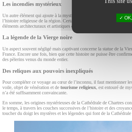
This site u
Les incendies mystérieux
Un autre élément qui ajoute à la mystique de ce monument est la série 
OK, 
l’histoire religieuse de la région. Certains y voient l’intervention div
éléments architecturaux et artistiques différents, qui font de la Cathéd
La légende de la Vierge noire
Un aspect souvent négligé mais captivant concerne la statue de la Vierg
France. Encore une fois, bien que cette histoire ne puisse être confirmé
des pèlerins venus du monde entier.
Des reliques aux pouvoirs inexpliqués
Pour compléter ce voyage au cœur de l’inconnu, il faut mentionner les r
voile, objet de vénération et de
tourisme religieux
, est entouré de m
n’a été suffisamment convaincante.
En somme, les origines mystérieuses de la Cathédrale de Chartres constit
le temps, à travers les couches successives de l’histoire et des croy
toucher du doigt les mystères et les légendes qui font de la Cathédrale 