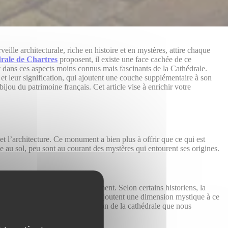
eille architecturale, riche en histoire et en mystères, attire chaque
drale de Chartres
proposent, il existe une face cachée de ce
 dans ces aspects moins connus mais fascinants de la Cathédrale.
t leur signification, qui ajoutent une couche supplémentaire à son
jou du patrimoine français. Cet article vise à enrichir votre
 et l’architecture. Ce monument a bien plus à offrir que ce qui est
e au sol, peu sont au courant des mystères qui entourent ses origines.
 construits sur le même emplacement. Selon certains historiens, la
mations, bien que non prouvées, ajoutent une dimension mystique à ce
portance bien avant la construction de la cathédrale que nous