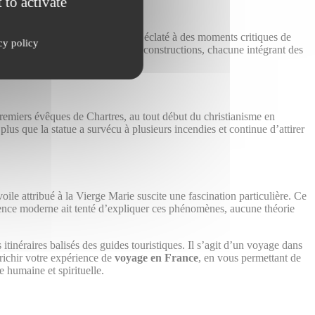
 to activate
ore, ces incendies semblent avoir éclaté à des moments critiques de
cy policy
incendies ont conduit à plusieurs reconstructions, chacune intégrant des
 premiers évêques de Chartres, au tout début du christianisme en
plus que la statue a survécu à plusieurs incendies et continue d’attirer
ile attribué à la Vierge Marie suscite une fascination particulière. Ce
ience moderne ait tenté d’expliquer ces phénomènes, aucune théorie
itinéraires balisés des guides touristiques. Il s’agit d’un voyage dans
richir votre expérience de
voyage en France
, en vous permettant de
e humaine et spirituelle.