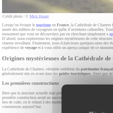
Crédit photo : ©
Mick Haupt
Lorsqu’on évoque le
tourisme
en
France
, la Cathédrale de Chartres 
année des milliers de voyageurs en quête d’aventures culturelles. Tout
monument que vous ne découvrirez pas en cherchant simplement
«
qu
D’abord, nous explorerons les origines mystérieuses de cette structur
charme envoûtant. Finalement, nous éclaircirons quelques-unes des théor
expérience de
voyage
et à vous offrir un aperçu unique de ce monume
Origines mystérieuses de la Cathédrale de
La Cathédrale de Chartres, véritable emblème du
patrimoine françai
généralement mis en avant dans les
guides touristiques
. Alors que de
Les premières constructions
Bien que la structure actuelle date principalement du 13e siècle, la Ca
première construction serait un sanctuaire dédié à la Vierge Marie, érig
lieu de culte, en le reliant à des traditions païennes ancestrales. De plu
connaissons aujourd’hui.