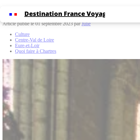
Cookies management panel
L’histoire secrète de la Cathédrale de Cha
Destination France Voyage
Article publié le 01 septembre 2023 par
Julie
Culture
Centre-Val de Loire
Eure-et-Loir
Quoi faire à Chartres