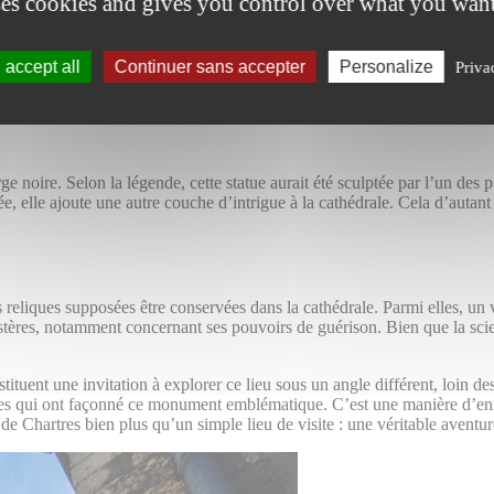
ses cookies and gives you control over what you want
d’incendies qui ont ravagé les structures précédentes. Plus étrange enc
accept all
Continuer sans accepter
Personalize
Priva
ine, d’autres parlent de coïncidences frappantes. Quoi qu’il en soit, ces 
rale de Chartres une véritable mosaïque culturelle et historique.
e noire. Selon la légende, cette statue aurait été sculptée par l’un des
e, elle ajoute une autre couche d’intrigue à la cathédrale. Cela d’autant 
eliques supposées être conservées dans la cathédrale. Parmi elles, un vo
ystères, notamment concernant ses pouvoirs de guérison. Bien que la sc
uent une invitation à explorer ce lieu sous un angle différent, loin des 
ances qui ont façonné ce monument emblématique. C’est une manière d’en
de Chartres bien plus qu’un simple lieu de visite : une véritable aventur