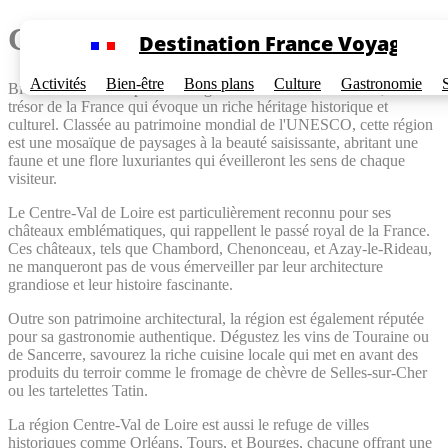
Cookies management panel
Centre-Val de Loire
Destination France Voyage
Activités
Bien-être
Bons plans
Culture
Gastronomie
Bienvenue dans la splendide région du Centre-Val de Loire, un
trésor de la France qui évoque un riche héritage historique et
culturel. Classée au patrimoine mondial de l'UNESCO, cette région
est une mosaïque de paysages à la beauté saisissante, abritant une
faune et une flore luxuriantes qui éveilleront les sens de chaque
visiteur.
Le Centre-Val de Loire est particulièrement reconnu pour ses
châteaux emblématiques, qui rappellent le passé royal de la France.
Ces châteaux, tels que Chambord, Chenonceau, et Azay-le-Rideau,
ne manqueront pas de vous émerveiller par leur architecture
grandiose et leur histoire fascinante.
Outre son patrimoine architectural, la région est également réputée
pour sa gastronomie authentique. Dégustez les vins de Touraine ou
de Sancerre, savourez la riche cuisine locale qui met en avant des
produits du terroir comme le fromage de chèvre de Selles-sur-Cher
ou les tartelettes Tatin.
La région Centre-Val de Loire est aussi le refuge de villes
historiques comme Orléans, Tours, et Bourges, chacune offrant une