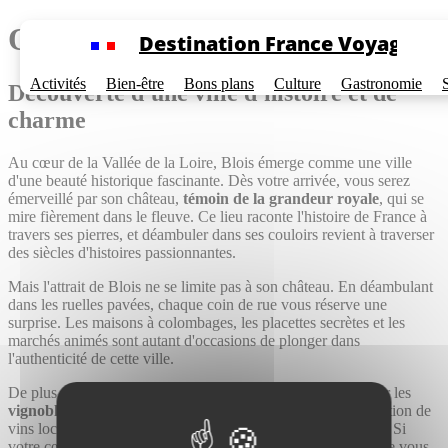
Cookies management panel
Quoi faire à Blois
Destination France Voyage
Activités
Bien-être
Bons plans
Culture
Gastronomie
Découverte d'une ville d'histoire et de
charme
Au cœur de la Vallée de la Loire, Blois émerge comme une ville
d'une beauté historique fascinante. Dès votre arrivée, vous serez
émerveillé par son château,
témoin de la grandeur royale
, qui se
mire fièrement dans le fleuve. Ce lieu raconte l'histoire de France à
travers ses pierres, et déambuler dans ses couloirs revient à traverser
des siècles d'histoires passionnantes.
Mais l'attrait de Blois ne se limite pas à son château. En déambulant
dans les ruelles pavées, chaque coin de rue vous réserve une
surprise. Les maisons à colombages, les placettes secrètes et les
marchés animés sont autant d'occasions de plonger dans
l'authenticité de cette ville.
De plus, Blois est aussi le point de départ idéal pour explorer les
vignobles de la région
. Faites-vous plaisir avec une dégustation de
vins locaux, tout en apprenant les secrets de leur élaboration. Si
votre cœur penche plutôt vers la nature, les berges de la Loire vous