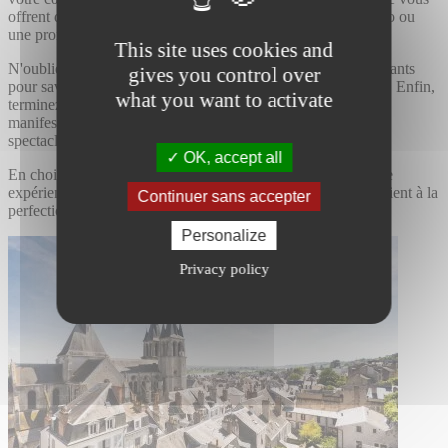
offrent des paysages paisibles, parfaits pour une balade à vélo ou
une promenade apaisante.
This site uses cookies and
N'oubliez pas de vous arrêter dans l'un des nombreux restaurants
gives you control over
pour savourer la
cuisine locale
, riche en saveurs et traditions. Enfin,
what you want to activate
terminez votre journée en assistant à l'une des nombreuses
manifestations culturelles que Blois a à offrir, que ce soit des
spectacles, des expositions ou des concerts.
OK, accept all
En choisissant Blois comme destination, vous optez pour une
expérience enrichissante, où histoire, culture et nature se marient à la
Continuer sans accepter
perfection pour vous offrir des moments inoubliables.
Personalize
Privacy policy