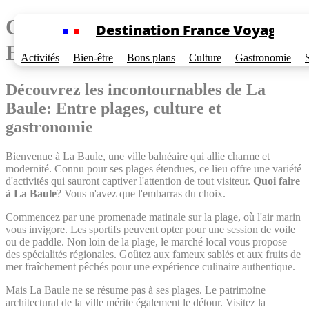
Cookies management panel
Quoi faire à La Baule-
Destination France Voyage
Escoublac
Activités
Bien-être
Bons plans
Culture
Gastronomie
Découvrez les incontournables de La
Baule: Entre plages, culture et
gastronomie
Bienvenue à La Baule, une ville balnéaire qui allie charme et
modernité. Connu pour ses plages étendues, ce lieu offre une variété
d'activités qui sauront captiver l'attention de tout visiteur.
Quoi faire
à La Baule
? Vous n'avez que l'embarras du choix.
Commencez par une promenade matinale sur la plage, où l'air marin
vous invigore. Les sportifs peuvent opter pour une session de voile
ou de paddle. Non loin de la plage, le marché local vous propose
des spécialités régionales. Goûtez aux fameux sablés et aux fruits de
mer fraîchement pêchés pour une expérience culinaire authentique.
Mais La Baule ne se résume pas à ses plages. Le patrimoine
architectural de la ville mérite également le détour. Visitez la