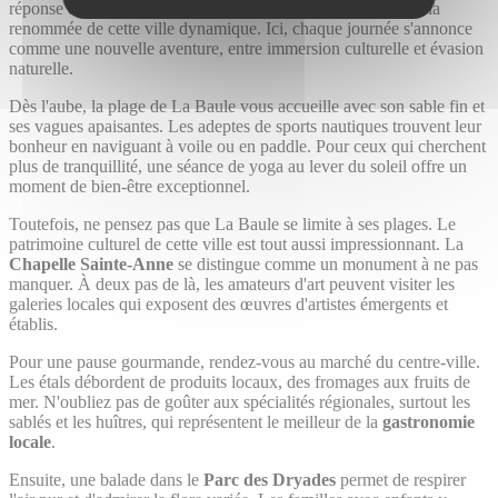
réponse dans les nombreuses attractions et activités qui font la
renommée de cette ville dynamique. Ici, chaque journée s'annonce
comme une nouvelle aventure, entre immersion culturelle et évasion
naturelle.
Dès l'aube, la plage de La Baule vous accueille avec son sable fin et
ses vagues apaisantes. Les adeptes de sports nautiques trouvent leur
bonheur en naviguant à voile ou en paddle. Pour ceux qui cherchent
plus de tranquillité, une séance de yoga au lever du soleil offre un
moment de bien-être exceptionnel.
Toutefois, ne pensez pas que La Baule se limite à ses plages. Le
patrimoine culturel de cette ville est tout aussi impressionnant. La
Chapelle Sainte-Anne
se distingue comme un monument à ne pas
manquer. À deux pas de là, les amateurs d'art peuvent visiter les
galeries locales qui exposent des œuvres d'artistes émergents et
établis.
Pour une pause gourmande, rendez-vous au marché du centre-ville.
Les étals débordent de produits locaux, des fromages aux fruits de
mer. N'oubliez pas de goûter aux spécialités régionales, surtout les
sablés et les huîtres, qui représentent le meilleur de la
gastronomie
locale
.
Ensuite, une balade dans le
Parc des Dryades
permet de respirer