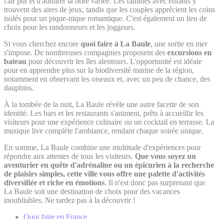
l'air pur et d'admirer la flore variée. Les familles avec enfants y
trouvent des aires de jeux, tandis que les couples apprécient les coins
isolés pour un pique-nique romantique. C'est également un lieu de
choix pour les randonneurs et les joggeurs.
Si vous cherchez encore
quoi faire à La Baule
, une sortie en mer
s'impose. De nombreuses compagnies proposent des
excursions en
bateau
pour découvrir les îles alentours. L'opportunité est idéale
pour en apprendre plus sur la biodiversité marine de la région,
notamment en observant les oiseaux et, avec un peu de chance, des
dauphins.
À la tombée de la nuit, La Baule révèle une autre facette de son
identité. Les bars et les restaurants s'animent, prêts à accueillir les
visiteurs pour une expérience culinaire ou un cocktail en terrasse. La
musique live complète l'ambiance, rendant chaque soirée unique.
En somme, La Baule combine une multitude d'expériences pour
répondre aux attentes de tous les visiteurs.
Que vous soyez un
aventurier en quête d'adrénaline ou un épicurien à la recherche
de plaisirs simples, cette ville vous offre une palette d'activités
diversifiée et riche en émotions
. Il n'est donc pas surprenant que
La Baule soit une destination de choix pour des vacances
inoubliables. Ne tardez pas à la découvrir !
Quoi faire en France