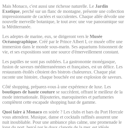
Mais Monaco, c'est aussi une richesse naturelle. Le
Jardin
Exotique
, perché sur un flanc de montagne, présente une collection
impressionnante de cactées et succulentes. Chaque allée dévoile une
nouvelle merveille botanique, le tout avec une vue panoramique sur
la Méditerranée.
Les adeptes de marine, eux, se dirigeront vers le
Musée
Océanographique
. Créé par le Prince Albert I, ce musée offre une
immersion dans le monde sous-marin. Ses aquariums foisonnent de
vie, et ses expositions sont une source d'émerveillement constant.
Les papilles ne sont pas oubliées. La gastronomie monégasque,
fusion de saveurs méditerranéennes et françaises, est un délice. Les
restaurants étoilés côtoient des bistrots chaleureux. Chaque plat
raconte une histoire, chaque bouchée est une explosion de saveurs.
Côté shopping, préparez-vous à une expérience de luxe. Les
boutiques de haute couture
se succèdent, offrant le meilleur de la
mode internationale. Bijouteries, maroquineries et parfumeries
complètent cette escapade shopping haut de gamme.
Quoi faire à Monaco
en soirée ? Les clubs et bars du Port Hercule
vous attendent. Musique, danse et cocktails raffinés assurent une
nuit inoubliable. Pour une ambiance plus calme, une promenade le
long du port, bercé par le doux clapotis de la mer, est idéale.