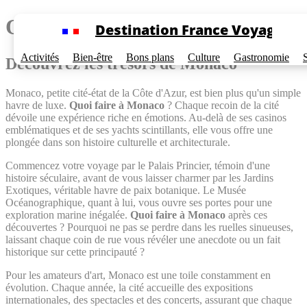
Cookies management panel
Quoi faire à Monaco
Destination France Voyage
Activités
Bien-être
Bons plans
Culture
Gastronomie
Découvrez les trésors de Monaco
Monaco, petite cité-état de la Côte d'Azur, est bien plus qu'un simple
havre de luxe.
Quoi faire à Monaco
? Chaque recoin de la cité
dévoile une expérience riche en émotions. Au-delà de ses casinos
emblématiques et de ses yachts scintillants, elle vous offre une
plongée dans son histoire culturelle et architecturale.
Commencez votre voyage par le Palais Princier, témoin d'une
histoire séculaire, avant de vous laisser charmer par les Jardins
Exotiques, véritable havre de paix botanique. Le Musée
Océanographique, quant à lui, vous ouvre ses portes pour une
exploration marine inégalée.
Quoi faire à Monaco
après ces
découvertes ? Pourquoi ne pas se perdre dans les ruelles sinueuses,
laissant chaque coin de rue vous révéler une anecdote ou un fait
historique sur cette principauté ?
Pour les amateurs d'art, Monaco est une toile constamment en
évolution. Chaque année, la cité accueille des expositions
internationales, des spectacles et des concerts, assurant que chaque