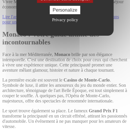
Vivre Monaco sans se ruiner : astuces et bons plans pour un séjour
économique
Personalize
Lire l'article Vivre Monaco sans se ruiner : astuces et bons plans
Privacy policy
pour un séjour économique
Leaflet
| ©
OpenStreetMap
contributors
×
+
Monaco
Monaco : Votre guide ultime des
−
incontournables
Face à la mer Méditerranée,
Monaco
brille par son élégance
intemporelle. C'est une destination de choix pour ceux qui cherchent
à vivre une expérience unique. Cette principauté promet une
aventure mêlant glamour, histoire et nature à chaque tournant.
La première escale est souvent le
Casino de Monte-Carlo
.
Symbole de luxe, il attire les amoureux du jeu du monde entier. Son
architecture, témoignage de l'art Belle Époque, est tout simplement à
couper le souffle. À quelques pas, l'Opéra de Monte-Carlo,
majestueux, offre des spectacles de renommée internationale.
Le sport trouve également sa place. Le fameux
Grand Prix F1
transforme la principauté en un circuit effréné, attirant les passionnés
d'automobile. Un événement à ne pas manquer pour les amateurs de
vitesse.