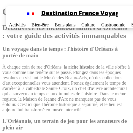
Cookies management panel
Quoi faire à Orléans
Destination France Voyage
Activités
Bien-être
Bons plans
Culture
Gastronomie
Découvrez les incontournables d'Orléans
: votre guide des activités immanquables
Un voyage dans le temps : l'histoire d'Orléans à
portée de main
À chaque coin de rue d'Orléans, la
riche histoire
de la ville s'offre à
vous comme une fenêtre sur le passé. Plongez dans les époques
révolues en visitant le Musée des Beaux-Arts, où des collections
d'art exceptionnelles vous attendent. Prenez également le temps de
s'arrêter à la cathédrale Sainte-Croix, un chef-d'œuvre architectural
qui a survécu au temps et aux tumultes de l'histoire. Dans le même
registre, la Maison de Jeanne d'Arc ne manquera pas de vous
éblouir. C'est ici que l'héroïne historique a séjourné, et le lieu est
aujourd'hui transformé en musée interactif.
L'Orléanais, un terrain de jeu pour les amateurs de
plein air