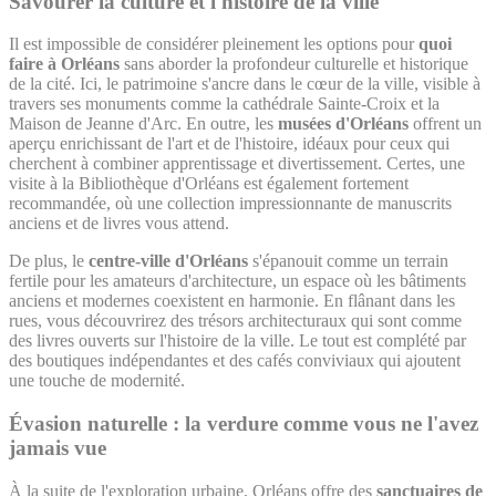
Savourer la culture et l'histoire de la ville
Il est impossible de considérer pleinement les options pour
quoi
faire à Orléans
sans aborder la profondeur culturelle et historique
de la cité. Ici, le patrimoine s'ancre dans le cœur de la ville, visible à
travers ses monuments comme la cathédrale Sainte-Croix et la
Maison de Jeanne d'Arc. En outre, les
musées d'Orléans
offrent un
aperçu enrichissant de l'art et de l'histoire, idéaux pour ceux qui
cherchent à combiner apprentissage et divertissement. Certes, une
visite à la Bibliothèque d'Orléans est également fortement
recommandée, où une collection impressionnante de manuscrits
anciens et de livres vous attend.
De plus, le
centre-ville d'Orléans
s'épanouit comme un terrain
fertile pour les amateurs d'architecture, un espace où les bâtiments
anciens et modernes coexistent en harmonie. En flânant dans les
rues, vous découvrirez des trésors architecturaux qui sont comme
des livres ouverts sur l'histoire de la ville. Le tout est complété par
des boutiques indépendantes et des cafés conviviaux qui ajoutent
une touche de modernité.
Évasion naturelle : la verdure comme vous ne l'avez
jamais vue
À la suite de l'exploration urbaine, Orléans offre des
sanctuaires de