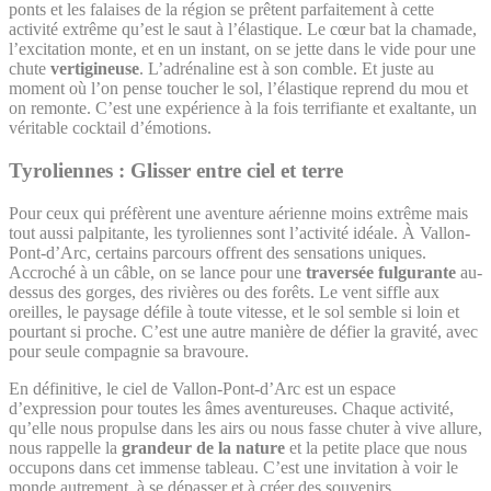
ponts et les falaises de la région se prêtent parfaitement à cette
activité extrême qu’est le saut à l’élastique. Le cœur bat la chamade,
l’excitation monte, et en un instant, on se jette dans le vide pour une
chute
vertigineuse
. L’adrénaline est à son comble. Et juste au
moment où l’on pense toucher le sol, l’élastique reprend du mou et
on remonte. C’est une expérience à la fois terrifiante et exaltante, un
véritable cocktail d’émotions.
Tyroliennes : Glisser entre ciel et terre
Pour ceux qui préfèrent une aventure aérienne moins extrême mais
tout aussi palpitante, les tyroliennes sont l’activité idéale. À Vallon-
Pont-d’Arc, certains parcours offrent des sensations uniques.
Accroché à un câble, on se lance pour une
traversée fulgurante
au-
dessus des gorges, des rivières ou des forêts. Le vent siffle aux
oreilles, le paysage défile à toute vitesse, et le sol semble si loin et
pourtant si proche. C’est une autre manière de défier la gravité, avec
pour seule compagnie sa bravoure.
En définitive, le ciel de Vallon-Pont-d’Arc est un espace
d’expression pour toutes les âmes aventureuses. Chaque activité,
qu’elle nous propulse dans les airs ou nous fasse chuter à vive allure,
nous rappelle la
grandeur de la nature
et la petite place que nous
occupons dans cet immense tableau. C’est une invitation à voir le
monde autrement, à se dépasser et à créer des souvenirs