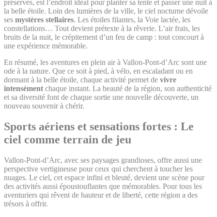
préservés, est l’endroit idéal pour planter sa tente et passer une nuit à
la belle étoile. Loin des lumières de la ville, le ciel nocturne dévoile
ses
mystères stellaires
. Les étoiles filantes, la Voie lactée, les
constellations… Tout devient prétexte à la rêverie. L’air frais, les
bruits de la nuit, le crépitement d’un feu de camp : tout concourt à
une expérience mémorable.
En résumé, les aventures en plein air à Vallon-Pont-d’Arc sont une
ode à la nature. Que ce soit à pied, à vélo, en escaladant ou en
dormant à la belle étoile, chaque activité permet de
vivre
intensément
chaque instant. La beauté de la région, son authenticité
et sa diversité font de chaque sortie une nouvelle découverte, un
nouveau souvenir à chérir.
Sports aériens et sensations fortes : Le
ciel comme terrain de jeu
Vallon-Pont-d’Arc, avec ses paysages grandioses, offre aussi une
perspective vertigineuse pour ceux qui cherchent à toucher les
nuages. Le ciel, cet espace infini et bleuté, devient une scène pour
des activités aussi époustouflantes que mémorables. Pour tous les
aventuriers qui rêvent de hauteur et de liberté, cette région a des
trésors à offrir.