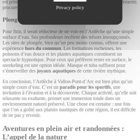
est primordiale. Et à l’arrivée, le sentiment d’avoir défié les éléments
procure une joie indescriptible.
Privacy policy
Plongée et snorkeling : Les merveilles cachées
Pour finir, il serait réducteur de ne voir en l’Ardèche qu’une simple
surface d’eau. Ses profondeurs recèlent des trésors insoupçonnés.
Les sites de plongée, bien qu’un peu moins connus, offrent une
expérience
hors du commun
. Les formations rocheuses, les
poissons d’eau douce et les plantes aquatiques constituent un
spectacle hypnotique. Pour ceux qui préfèrent rester en surface, le
snorkeling est une option idéale. Masque et tuba suffisent pour
s’émerveiller des
joyaux aquatiques
de cette rivière mythique.
En conclusion, l’Ardèche à Vallon-Pont-d’Arc est bien plus qu’un
simple cours d’eau. C’est un
paradis pour les sportifs
, une
invitation à l’évasion et à la découverte. Chaque activité, qu’elle soit
relaxante ou exaltante, promet une immersion totale dans un
environnement naturel préservé. Une chose est certaine : une fois
que l’on a goûté aux plaisirs nautiques de cette région, il est difficile
de ne pas y revenir.
Aventures en plein air et randonnées :
L’appel de la nature