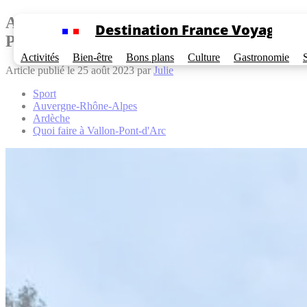
Cookies management panel
Activités sportives à pratiquer à Vallon-
Destination France Voyage
Pont-d’Arc
Activités
Bien-être
Bons plans
Culture
Gastronomie
Article publié le 25 août 2023 par
Julie
Sport
Auvergne-Rhône-Alpes
Ardèche
Quoi faire à Vallon-Pont-d'Arc