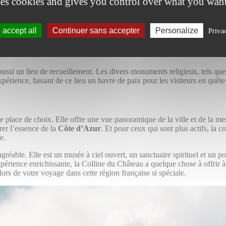
ses cookies and gives you control over what you want
tiges archéologiques qui attirent des chercheurs et des historiens du m
ment de toile de fond à de nombreux événements culturels tout au long de
accept all
Continuer sans accepter
Personalize
Priva
ontournable de votre
voyage à Nice
.
st aussi un lieu de recueillement. Les divers monuments religieux, tels qu
périence, faisant de ce lieu un havre de paix pour les visiteurs en quête 
place de choix. Elle offre une vue panoramique de la ville et de la mer 
rer l’essence de la
Côte d’Azur
. Et pour ceux qui sont plus actifs, la c
e.
éable. Elle est un musée à ciel ouvert, un sanctuaire spirituel et un po
périence enrichissante, la Colline du Château a quelque chose à offrir à
s de votre voyage dans cette région française si spéciale.