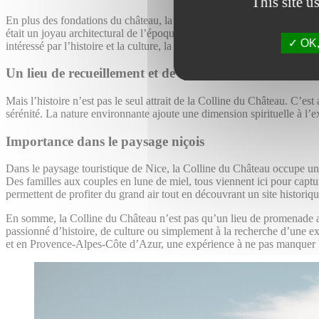
This site u
En plus des fondations du château, la colline abrite également des ves
était un joyau architectural de l’époque médiévale. Le site sert égale
OK, 
intéressé par l’histoire et la culture, la Colline du Château est un inc
Un lieu de recueillement et de spiritualité
Mais l’histoire n’est pas le seul attrait de la Colline du Château. C’e
sérénité. La nature environnante ajoute une dimension spirituelle à l’ex
Importance dans le paysage niçois
Dans le paysage touristique de Nice, la Colline du Château occupe une 
Des familles aux couples en lune de miel, tous viennent ici pour captu
permettent de profiter du grand air tout en découvrant un site historiqu
En somme, la Colline du Château n’est pas qu’un lieu de promenade agr
passionné d’histoire, de culture ou simplement à la recherche d’une ex
et en Provence-Alpes-Côte d’Azur, une expérience à ne pas manquer lor