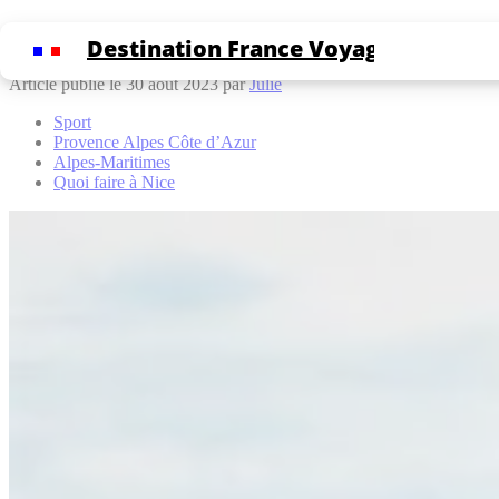
Cookies management panel
Randonnée sur la Colline du Château de N
Destination France Voyage
Article publié le 30 août 2023 par
Julie
Sport
Provence Alpes Côte d’Azur
Alpes-Maritimes
Quoi faire à Nice