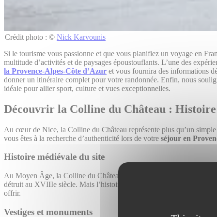
Crédit photo : ©
Nick Karvounis
Si le tourisme vous passionne et que vous planifiez un voyage en Fran
multitude d’activités et de paysages époustouflants. L’une des expérie
la Provence-Alpes-Côte d’Azur
et vous fournira des informations d
donner un itinéraire complet pour votre randonnée. Enfin, nous souli
idéale pour allier sport, culture et vues exceptionnelles.
Découvrir la Colline du Château : Histoir
Au cœur de Nice, la Colline du Château représente plus qu’un simple re
vous êtes à la recherche d’authenticité lors de votre
séjour en Prove
Histoire médiévale du site
Au Moyen Âge, la Colline du Château était le lieu où se dressait un châ
détruit au XVIIIe siècle. Mais l’histoire demeure palpable. À chaque pa
offrir.
Vestiges et monuments