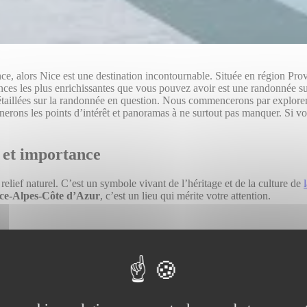
ce, alors Nice est une destination incontournable. Située en région Pro
nces les plus enrichissantes que vous pouvez avoir est une randonnée sur
étaillées sur la randonnée en question. Nous commencerons par explorer 
gnerons les points d’intérêt et panoramas à ne surtout pas manquer. Si
e et importance
lief naturel. C’est un symbole vivant de l’héritage et de la culture de
nce-Alpes-Côte d’Azur
, c’est un lieu qui mérite votre attention.
teau fortifié, qui servait à protéger Nice des envahisseurs. Malheureuse
s que vous faites sur les sentiers en pierre, vous marchez sur des siècle