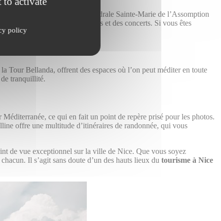
 to activate
onde entier. Par exemple, la Cathédrale Sainte-Marie de l’Assomption
 l’année, notamment des festivals et des concerts. Si vous êtes
cy policy
e la Tour Bellanda, offrent des espaces où l’on peut méditer en toute
de tranquillité.
Méditerranée, ce qui en fait un point de repère prisé pour les photos.
olline offre une multitude d’itinéraires de randonnée, qui vous
int de vue exceptionnel sur la ville de Nice. Que vous soyez
 chacun. Il s’agit sans doute d’un des hauts lieux du
tourisme à Nice