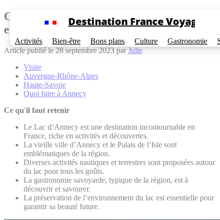
Cookies management panel
Circuit de découverte : Le Lac d’Annecy
Destination France Voyage
et ses merveilles
Activités
Bien-être
Bons plans
Culture
Gastronomie
Article publié le 28 septembre 2023 par
Julie
Visite
Auvergne-Rhône-Alpes
Haute-Savoie
Quoi faire à Annecy
Ce qu'il faut retenir
Le Lac d’Annecy est une destination incontournable en
France, riche en activités et découvertes.
La vieille ville d’Annecy et le Palais de l’Isle sont
emblématiques de la région.
Diverses activités nautiques et terrestres sont proposées autour
du lac pour tous les goûts.
La gastronomie savoyarde, typique de la région, est à
découvrir et savourer.
La préservation de l’environnement du lac est essentielle pour
garantir sa beauté future.