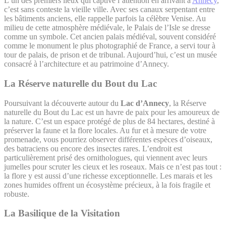
L’un des premiers lieux qui captive l’attention en arrivant à
Annecy
,
c’est sans conteste la vieille ville. Avec ses canaux serpentant entre
les bâtiments anciens, elle rappelle parfois la célèbre Venise. Au
milieu de cette atmosphère médiévale, le Palais de l’Isle se dresse
comme un symbole. Cet ancien palais médiéval, souvent considéré
comme le monument le plus photographié de France, a servi tour à
tour de palais, de prison et de tribunal. Aujourd’hui, c’est un musée
consacré à l’architecture et au patrimoine d’Annecy.
La Réserve naturelle du Bout du Lac
Poursuivant la découverte autour du
Lac d’Annecy
, la Réserve
naturelle du Bout du Lac est un havre de paix pour les amoureux de
la nature. C’est un espace protégé de plus de 84 hectares, destiné à
préserver la faune et la flore locales. Au fur et à mesure de votre
promenade, vous pourriez observer différentes espèces d’oiseaux,
des batraciens ou encore des insectes rares. L’endroit est
particulièrement prisé des ornithologues, qui viennent avec leurs
jumelles pour scruter les cieux et les roseaux. Mais ce n’est pas tout :
la flore y est aussi d’une richesse exceptionnelle. Les marais et les
zones humides offrent un écosystème précieux, à la fois fragile et
robuste.
La Basilique de la Visitation