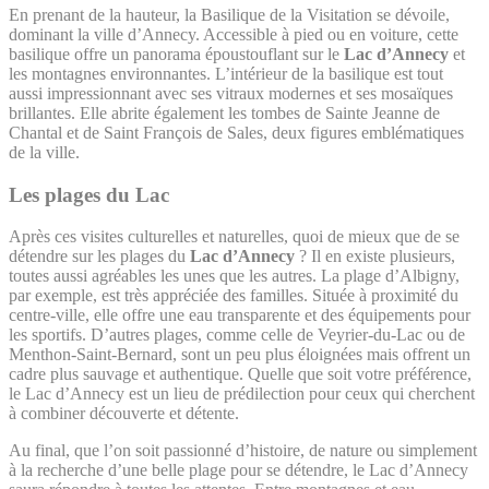
En prenant de la hauteur, la Basilique de la Visitation se dévoile,
dominant la ville d’Annecy. Accessible à pied ou en voiture, cette
basilique offre un panorama époustouflant sur le
Lac d’Annecy
et
les montagnes environnantes. L’intérieur de la basilique est tout
aussi impressionnant avec ses vitraux modernes et ses mosaïques
brillantes. Elle abrite également les tombes de Sainte Jeanne de
Chantal et de Saint François de Sales, deux figures emblématiques
de la ville.
Les plages du Lac
Après ces visites culturelles et naturelles, quoi de mieux que de se
détendre sur les plages du
Lac d’Annecy
? Il en existe plusieurs,
toutes aussi agréables les unes que les autres. La plage d’Albigny,
par exemple, est très appréciée des familles. Située à proximité du
centre-ville, elle offre une eau transparente et des équipements pour
les sportifs. D’autres plages, comme celle de Veyrier-du-Lac ou de
Menthon-Saint-Bernard, sont un peu plus éloignées mais offrent un
cadre plus sauvage et authentique. Quelle que soit votre préférence,
le Lac d’Annecy est un lieu de prédilection pour ceux qui cherchent
à combiner découverte et détente.
Au final, que l’on soit passionné d’histoire, de nature ou simplement
à la recherche d’une belle plage pour se détendre, le Lac d’Annecy