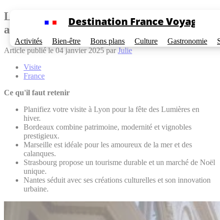
Cookies management panel
Les 5 villes françaises à visiter
Destination France Voyage
absolument en 2025
Activités
Bien-être
Bons plans
Culture
Gastronomie
Article publié le 04 janvier 2025 par
Julie
Visite
France
Ce qu'il faut retenir
Planifiez votre visite à Lyon pour la fête des Lumières en
hiver.
Bordeaux combine patrimoine, modernité et vignobles
prestigieux.
Marseille est idéale pour les amoureux de la mer et des
calanques.
Strasbourg propose un tourisme durable et un marché de Noël
unique.
Nantes séduit avec ses créations culturelles et son innovation
urbaine.