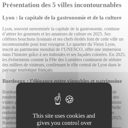
Présentation des 5 villes incontournables
Lyon : la capitale de la gastronomie et de la culture
Lyon, souvent surnommée la capitale de la gastronomie, continue
d’attirer les gourmets et les amateurs de culture en 2025. Ses
célèbres bouchons lyonnais et ses chefs étoilés font de cette ville un
incontournable pour tout voyageur. Le quartier du Vieux Lyon,
inscrit au patrimoine mondial de l’UNESCO, offre une immersion
dans l’histoire grâce à ses traboules et ses façades colorées. En 2025,
les événements comme la Fête des Lumières continuent de séduire
des milliers de visiteurs, confirmant le rôle central de Lyon dans le
paysage touristique français.
Bordeaux : l’élégance entre vignobles et patrimoine
Bordeaux se distingue par son mélange parfait de tradition et de
modernité. Les amateurs de vin trouveront leur bonheur avec des
visites guidées dans les vignobles environnants et des dégustations
dans des caves renommées. La ville, souvent surnommée “la belle
endormie”, a connu un véritable réveil grâce à des rénovations
This site uses cookies and
majeures, comme la Cité du Vin et les quais réaménagés. En 2025,
gives you control over
Bordeaux s’affirme comme une destination idéale pour les
voyageurs cherchant à allier art de vivre et découvertes historiques.