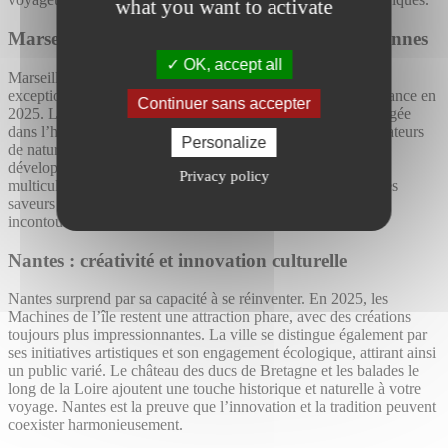
what you want to activate
Marseille : entre mer et traditions méditerranéennes
OK, accept all
Marseille, avec son ambiance chaleureuse et ses paysages
exceptionnels, reste une des villes les plus dynamiques de France en
Continuer sans accepter
2025. Le Vieux-Port et le quartier du Panier offrent une plongée
dans l’histoire locale, tandis que les calanques attirent les amateurs
Personalize
de nature et de randonnée. La ville continue également de
développer des événements culturels, mettant en lumière son
Privacy policy
multiculturalisme unique. Avec son accès direct à la mer et ses
saveurs méditerranéennes, Marseille est une destination
incontournable pour profiter de l’art de vivre du sud.
Nantes : créativité et innovation culturelle
Nantes surprend par sa capacité à se réinventer. En 2025, les
Machines de l’île restent une attraction phare, avec des créations
toujours plus impressionnantes. La ville se distingue également par
ses initiatives artistiques et son engagement écologique, attirant ainsi
un public varié. Le château des ducs de Bretagne et les balades le
long de la Loire ajoutent une touche historique et naturelle à votre
voyage. Nantes est la preuve que l’innovation et la tradition peuvent
coexister harmonieusement.